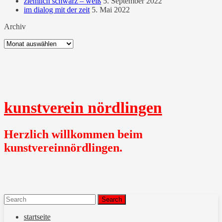
ziemlich schwarz – weiß
5. September 2022
im dialog mit der zeit
5. Mai 2022
Archiv
Archiv
kunstverein nördlingen
Herzlich willkommen beim
kunstvereinnördlingen.
menu
Search
for:
startseite